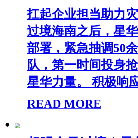
扛起企业担当助力灾
过境海南之后，星华
部署，紧急抽调50
队，第一时间投身抢
星华力量。 积极响应.
READ MORE