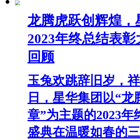
龙腾虎跃创辉煌，星
2023年终总结表彰
回顾
玉兔欢跳辞旧岁，祥龙
日，星华集团以“龙
章”为主题的2023
盛典在温暖如春的三