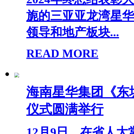
旎的三亚亚龙湾星华
领导和地产板块...
READ MORE
海南星华集团《东
仪式圆满举行
12月9日，在省人