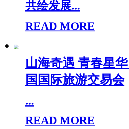
共绘发展...
READ MORE
山海奇遇 青春星华 |
国国际旅游交易会
...
READ MORE