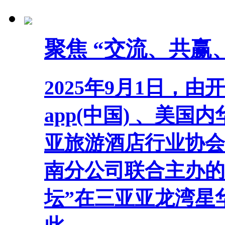
聚焦 “交流、共赢
2025年9月1日，由开
app(中国) 、美
亚旅游酒店行业协会
南分公司联合主办的
坛”在三亚亚龙湾星