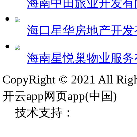
海南中田旅业开发有
海口星华房地产开发
海南星悦巢物业服务
CopyRight © 2021 All R
开云app网页app(中国)
技术支持：