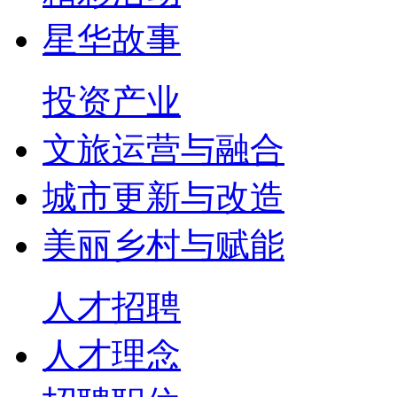
星华故事
投资产业
文旅运营与融合
城市更新与改造
美丽乡村与赋能
人才招聘
人才理念