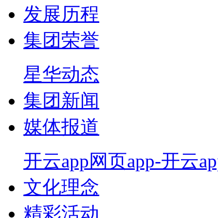
发展历程
集团荣誉
星华动态
集团新闻
媒体报道
开云app网页app-开云ap
文化理念
精彩活动