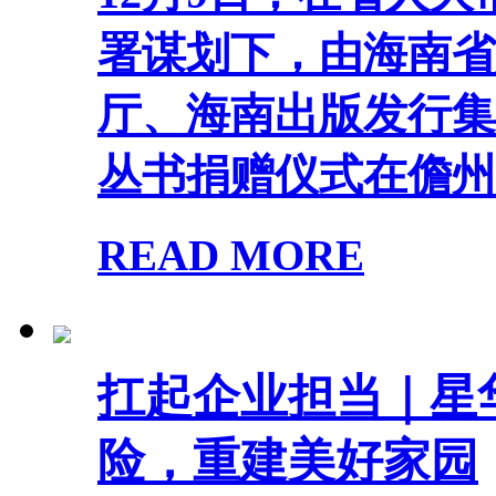
署谋划下，由海南省
厅、海南出版发行集
丛书捐赠仪式在儋州海
READ MORE
扛起企业担当｜星
险，重建美好家园