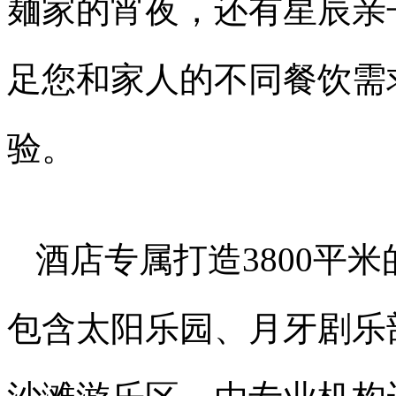
麺家的宵夜，还有星辰亲
足您和家人的不同餐饮需
验。
酒店专属打造3800平
包含太阳乐园、月牙剧乐