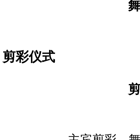
剪彩仪式
主宾剪彩，