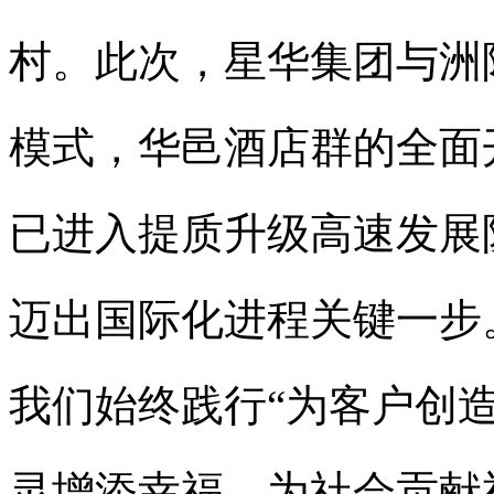
村。此次，星华集团与洲
模式，华邑酒店群的全面
已进入提质升级高速发展
迈出国际化进程关键一步
我们始终践行“为客户创
灵增添幸福，为社会贡献