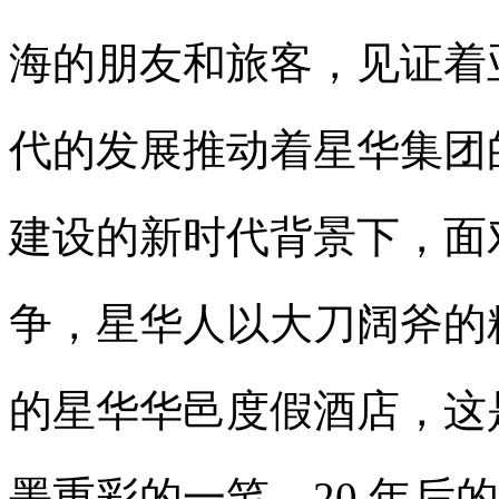
海的朋友和旅客，见证着
代的发展推动着星华集团
建设的新时代背景下，面
争，星华人以大刀阔斧的
的星华华邑度假酒店，这
墨重彩的一笔。20 年后