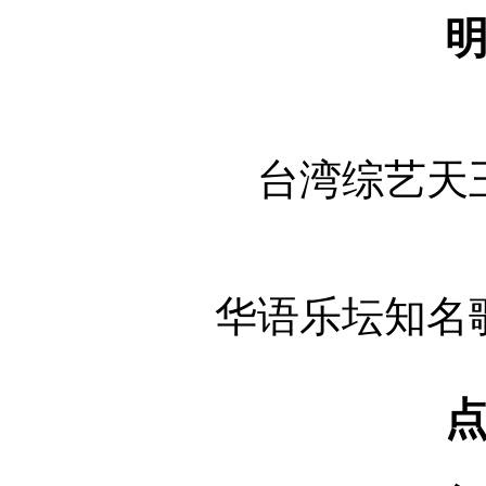
台湾综艺天
华语乐坛知名