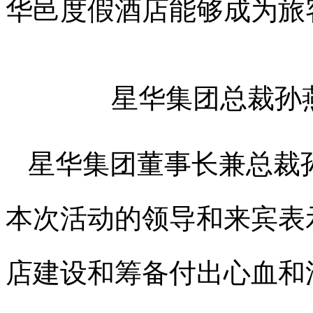
华邑度假酒店能够成为旅
星华集团总裁孙
星华集团董事长兼总裁
本次活动的领导和来宾表
店建设和筹备付出心血和