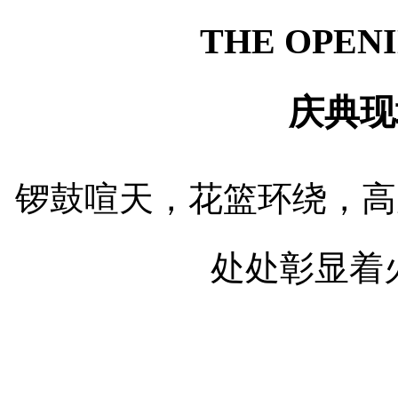
THE OPEN
庆典现
锣鼓喧天，花篮环绕，高
处处彰显着