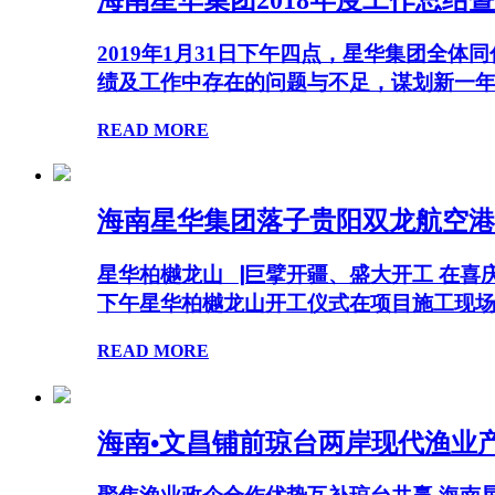
2019年1月31日下午四点，星华集团全
绩及工作中存在的问题与不足，谋划新一年发
READ MORE
海南星华集团落子贵阳双龙航空港
星华柏樾龙山▕巨擘开疆、盛大开工 在喜庆
下午星华柏樾龙山开工仪式在项目施工现场隆
READ MORE
海南•文昌铺前琼台两岸现代渔业