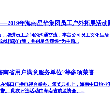
——2019年海南星华集团员工户外拓展活动
队凝聚力，增进员工之间的沟通交流，丰富公司员工文化
就精彩自我，共创星华辉煌”为主题...
海南省用户满意服务单位”等多项荣誉
礼在海口广播电视台举办。颁奖典礼上，海南中田旅业
。 此次评选活动由海南省质监协会、...