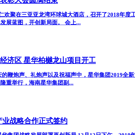
体同仁欢聚在三亚亚龙湾环球城大酒店，召开了2018
展蓝图，开创新局面。 会上...
经济区 星华柏樾龙山项目开工
的鞭炮声、礼炮声以及祝福声中，星华集团2019全新力
重举行，海南星华集团副...
产业战略合作正式签约