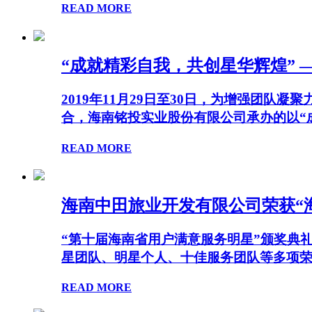
READ MORE
“成就精彩自我，共创星华辉煌” 
2019年11月29日至30日，为增强团
合，海南铭投实业股份有限公司承办的以“成
READ MORE
海南中田旅业开发有限公司荣获“
“第十届海南省用户满意服务明星”颁奖典
星团队、明星个人、十佳服务团队等多项荣誉
READ MORE