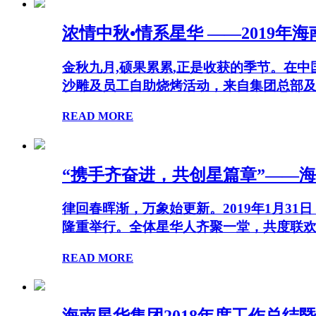
浓情中秋•情系星华 ——2019
金秋九月,硕果累累,正是收获的季节。在中国
沙雕及员工自助烧烤活动，来自集团总部及各分
READ MORE
“携手齐奋进，共创星篇章”——海
律回春晖渐，万象始更新。2019年1月3
隆重举行。全体星华人齐聚一堂，共度联欢。
READ MORE
海南星华集团2018年度工作总结