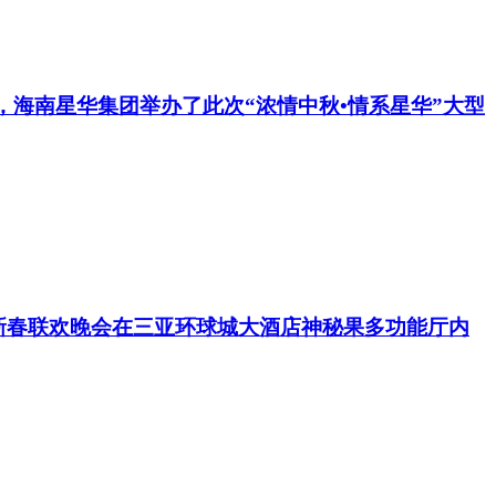
1日，海南星华集团举办了此次“浓情中秋•情系星华”大型
度迎新春联欢晚会在三亚环球城大酒店神秘果多功能厅内