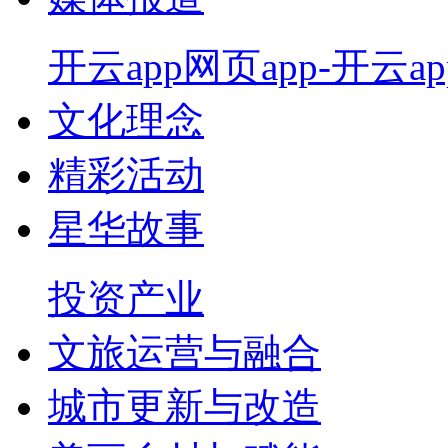
开云app网页app-开云ap
文化理念
精彩活动
星华故事
投资产业
文旅运营与融合
城市更新与改造