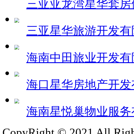
三亚亚龙湾星华套房
三亚星华旅游开发有
海南中田旅业开发有
海口星华房地产开发
海南星悦巢物业服务
CopyRight © 2021 All R