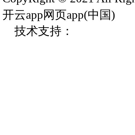
开云app网页app(中国)
技术支持：