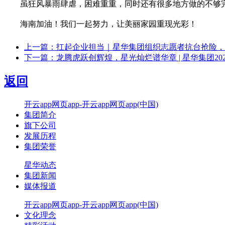
虽狂风暴雨肆虐，困难重重，同时还有很多地方做的不够
海南加油！我们一起努力，让美丽家园重现光彩！
上一篇：扛起企业担当｜星华集团组织志愿者抗台抢险，
下一篇：龙腾虎跃创辉煌，星光灿烂谱华章 | 星华集团20
返回
开云app网页app-开云app网页app(中国)
集团简介
旗下公司
发展历程
集团荣誉
星华动态
集团新闻
媒体报道
开云app网页app-开云app网页app(中国)
文化理念