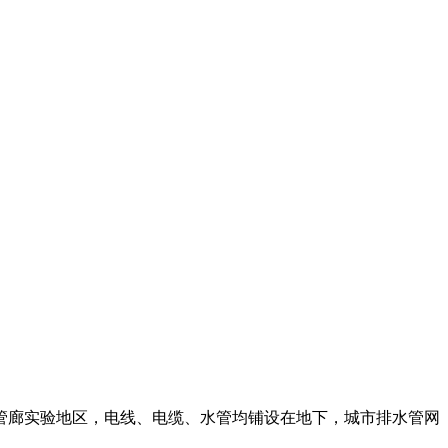
管廊实验地区，电线、电缆、水管均铺设在地下，城市排水管网