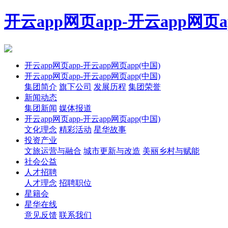
开云app网页app-开云app网页a
开云app网页app-开云app网页app(中国)
开云app网页app-开云app网页app(中国)
集团简介
旗下公司
发展历程
集团荣誉
新闻动态
集团新闻
媒体报道
开云app网页app-开云app网页app(中国)
文化理念
精彩活动
星华故事
投资产业
文旅运营与融合
城市更新与改造
美丽乡村与赋能
社会公益
人才招聘
人才理念
招聘职位
星籍会
星华在线
意见反馈
联系我们