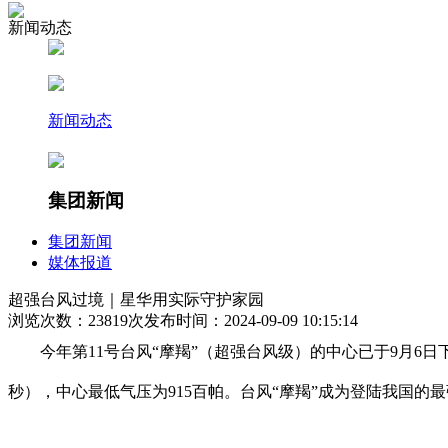
新闻动态
新闻动态
集团新闻
集团新闻
媒体报道
超强台风过境｜星华用实际守护家园
浏览次数：23819次
发布时间：2024-09-09 10:15:14
今年第11号台风“摩羯”（超强台风级）的中心已于9月6日
秒），中心最低气压为915百帕。台风“摩羯”成为登陆我国的