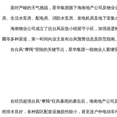
面对严峻的天气挑战，星华集团旗下海南地产公司及物业
房、生活水泵房、配电房、消防水泵房、发电机房及地下室集
海南物业公司成立了抗台风应急小组留守小区，加强巡逻
圈等多种渠道，第一时间向业主发布台风预警信息及防范指南
在台风“摩羯”登陆的关键节点，星华集团一线物业人紧绷
在经历超强台风“摩羯“狂风暴雨的袭击后，海南地产公
程排水良好，各种园区配套设施损伤较小，甚至连户外电动车