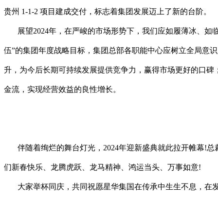
贵州 1-1-2 项目建成交付，标志着集团发展迈上了新的台阶。
展望2024年，在严峻的市场形势下，我们应如履薄冰、如
伍”的集团年度战略目标，集团总部各职能中心应树立全局意
升，为今后长期可持续发展提供竞争力，赢得市场更好的口碑
金流，实现经营效益的良性增长。
伴随着绚烂的舞台灯光，2024年迎新盛典就此拉开帷幕!总
们新春快乐、龙腾虎跃、龙马精神、鸿运当头、万事如意!
大家举杯同庆，共同祝愿星华集国在传承中生生不息，在发展中