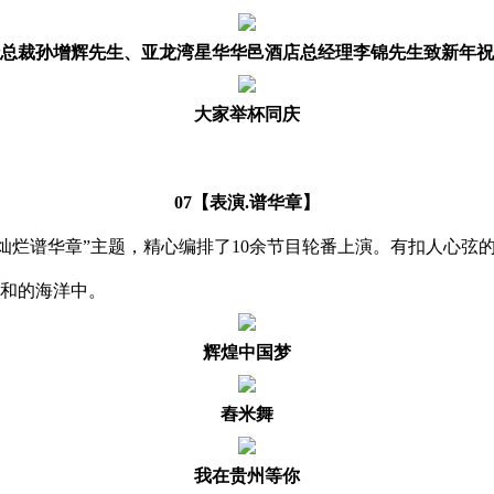
总裁孙增辉先生、亚龙湾星华华邑酒店总经理李锦先生致新年祝
大家举杯同庆
07【表演.谱华章】
烂谱华章”主题，精心编排了10余节目轮番上演。有扣人心弦
祥和的海洋中。
辉煌中国梦
舂米舞
我在贵州等你