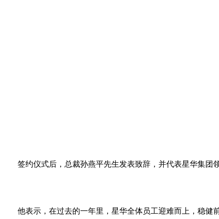
签约仪式后，总裁孙燕平先生发表致辞，并代表星华集团领导
他表示，在过去的一年里，星华全体员工迎难而上，稳健前行