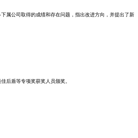
各下属公司取得的成绩和存在问题，指出改进方向，并提出了新
佳后盾等专项奖获奖人员颁奖。