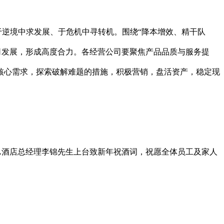
逆境中求发展、于危机中寻转机。围绕“降本增效、精干队
司发展，形成高度合力。各经营公司要聚焦产品品质与服务提
核心需求，探索破解难题的措施，积极营销，盘活资产，稳定现
邑酒店总经理李锦先生上台致新年祝酒词，祝愿全体员工及家人