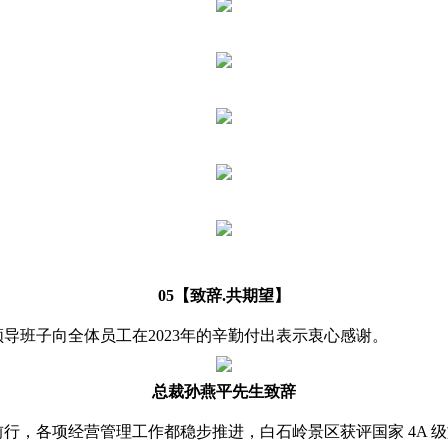
05【致辞.共期望】
班子向全体员工在2023年的辛勤付出表示衷心感谢。
总裁孙燕平先生致辞
，各项经营管理工作都稳步推进，白石岭景区获评国家 4A 