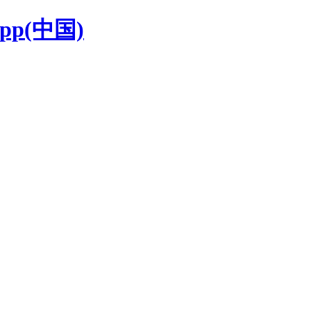
pp(中国)