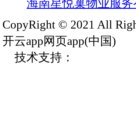
海南星悦巢物业服务
CopyRight © 2021 All R
开云app网页app(中国)
技术支持：