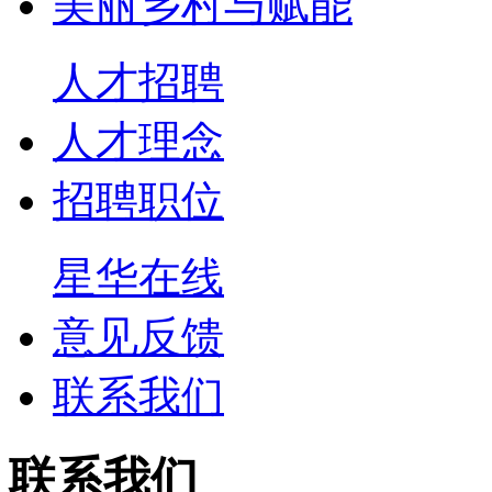
美丽乡村与赋能
人才招聘
人才理念
招聘职位
星华在线
意见反馈
联系我们
联系我们