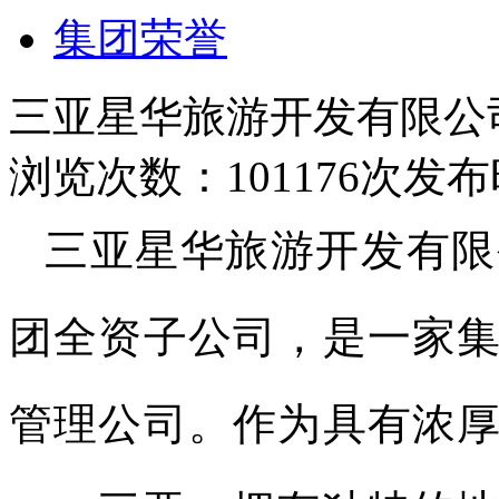
集团荣誉
三亚星华旅游开发有限公
浏览次数：101176次
发布时
三亚星华旅游开发有限
团全资子公司，是一家
管理公司。作为具有浓