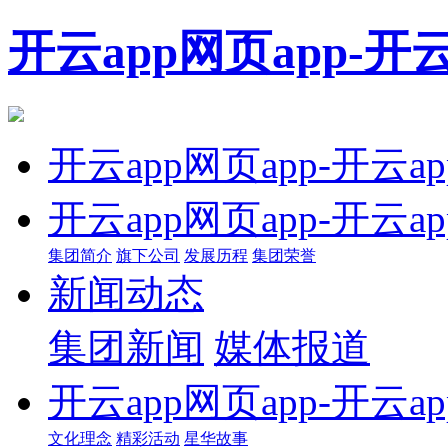
开云app网页app-开云
开云app网页app-开云ap
开云app网页app-开云ap
集团简介
旗下公司
发展历程
集团荣誉
新闻动态
集团新闻
媒体报道
开云app网页app-开云ap
文化理念
精彩活动
星华故事