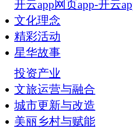
开云app网页app-开云ap
文化理念
精彩活动
星华故事
投资产业
文旅运营与融合
城市更新与改造
美丽乡村与赋能