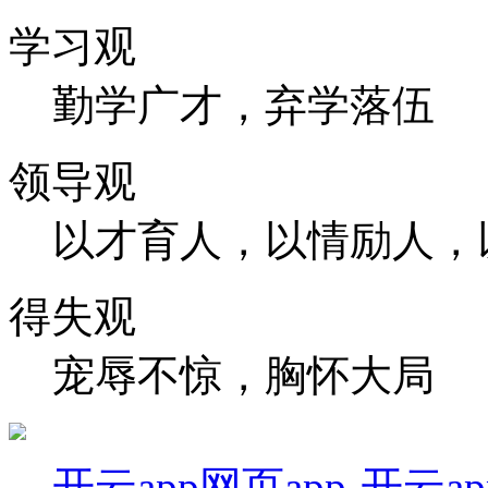
学习观
勤学广才，弃学落伍
领导观
以才育人，以情励人，
得失观
宠辱不惊，胸怀大局
开云app网页app-开云ap