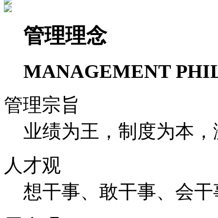
管理理念
MANAGEMENT PHI
管理宗旨
业绩为王，制度为本，
人才观
想干事、敢干事、会干