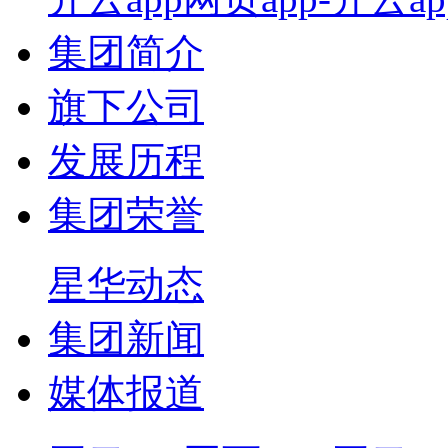
集团简介
旗下公司
发展历程
集团荣誉
星华动态
集团新闻
媒体报道