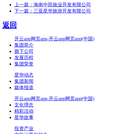
上一篇：海南中田旅业开发有限公司
下一篇：三亚星华旅游开发有限公司
返回
开云app网页app-开云app网页app(中国)
集团简介
旗下公司
发展历程
集团荣誉
星华动态
集团新闻
媒体报道
开云app网页app-开云app网页app(中国)
文化理念
精彩活动
星华故事
投资产业