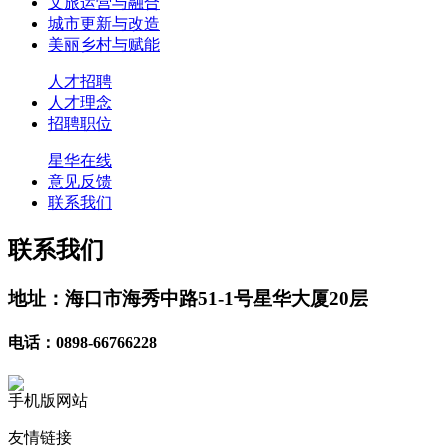
文旅运营与融合
城市更新与改造
美丽乡村与赋能
人才招聘
人才理念
招聘职位
星华在线
意见反馈
联系我们
联系我们
地址：海口市海秀中路51-1号星华大厦20层
电话：0898-66766228
手机版网站
友情链接