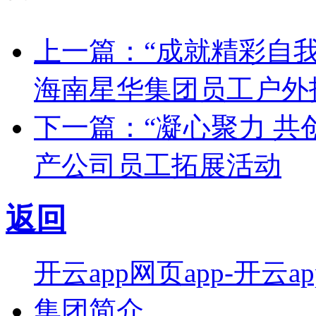
上一篇：“成就精彩自我
海南星华集团员工户外
下一篇：“凝心聚力 共创
产公司员工拓展活动
返回
开云app网页app-开云ap
集团简介