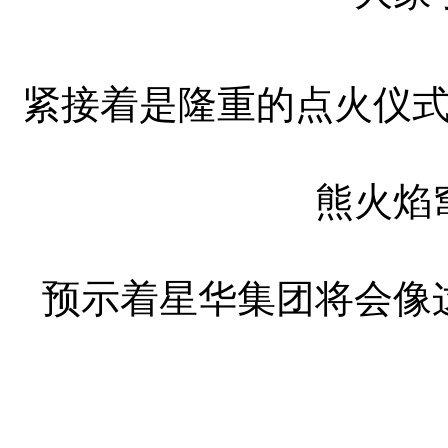
紧接着是隆重的点火仪
熊火焰
预示着星华集团将会像