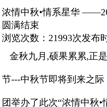
浓情中秋•情系星华 ——
圆满结束
浏览次数：21993次
发布时间
金秋九月,硕果累累,正
节---中秋节即将到来之际
团举办了此次“浓情中秋•