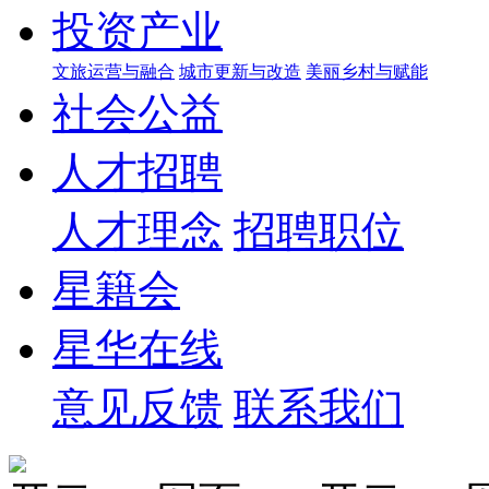
投资产业
文旅运营与融合
城市更新与改造
美丽乡村与赋能
社会公益
人才招聘
人才理念
招聘职位
星籍会
星华在线
意见反馈
联系我们