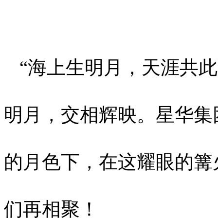
“海上生明月，天涯共
明月，交相辉映。星华集团
的月色下，在这耀眼的篝
们再相聚！