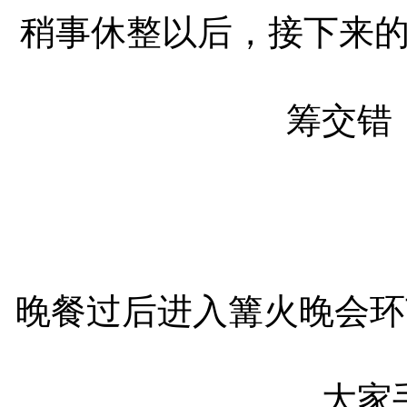
稍事休整以后，接下来
筹交错
晚餐过后进入篝火晚会环
大家