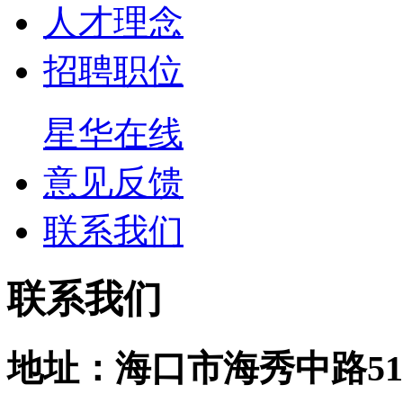
人才理念
招聘职位
星华在线
意见反馈
联系我们
联系我们
地址：海口市海秀中路51