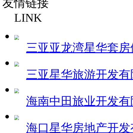
友情链接
LINK
三亚亚龙湾星华套房
三亚星华旅游开发有
海南中田旅业开发有
海口星华房地产开发