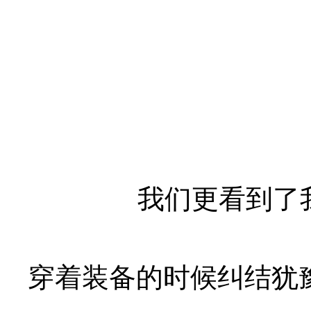
我们更看到了
穿着装备的时候纠结犹