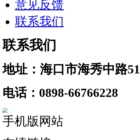
意见反馈
联系我们
联系我们
地址：海口市海秀中路51
电话：0898-66766228
手机版网站