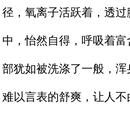
径，氧离子活跃着，透过
中，怡然自得，呼吸着富
部犹如被洗涤了一般，浑
难以言表的舒爽，让人不