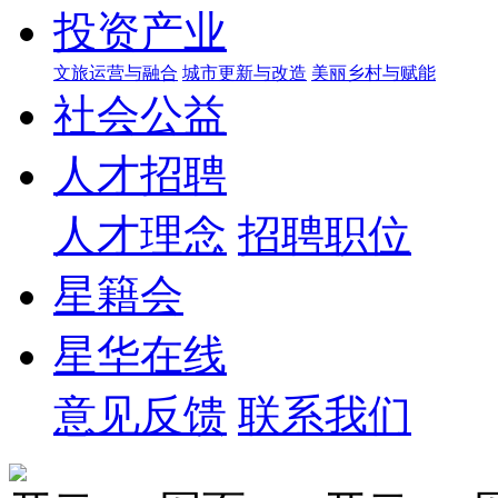
投资产业
文旅运营与融合
城市更新与改造
美丽乡村与赋能
社会公益
人才招聘
人才理念
招聘职位
星籍会
星华在线
意见反馈
联系我们