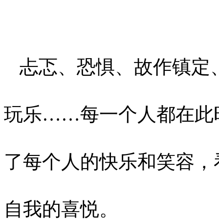
忐忑、恐惧、故作镇定
玩乐……每一个人都在此
了每个人的快乐和笑容，
自我的喜悦。