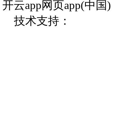
开云app网页app(中国)
技术支持：