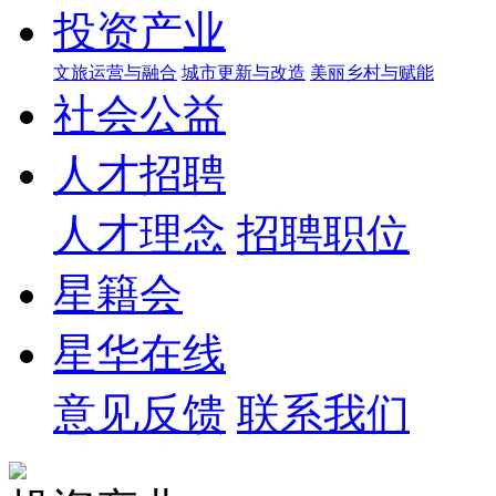
投资产业
文旅运营与融合
城市更新与改造
美丽乡村与赋能
社会公益
人才招聘
人才理念
招聘职位
星籍会
星华在线
意见反馈
联系我们