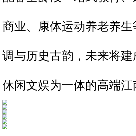
商业、康体运动养老养生
调与历史古韵，未来将建
休闲文娱为一体的高端江