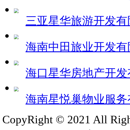
三亚星华旅游开发有
海南中田旅业开发有
海口星华房地产开发
海南星悦巢物业服务
CopyRight © 2021 All R