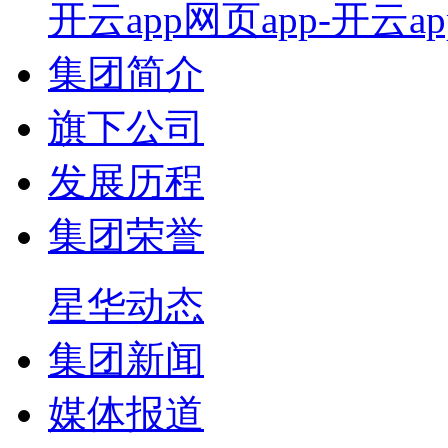
开云app网页app-开云ap
集团简介
旗下公司
发展历程
集团荣誉
星华动态
集团新闻
媒体报道