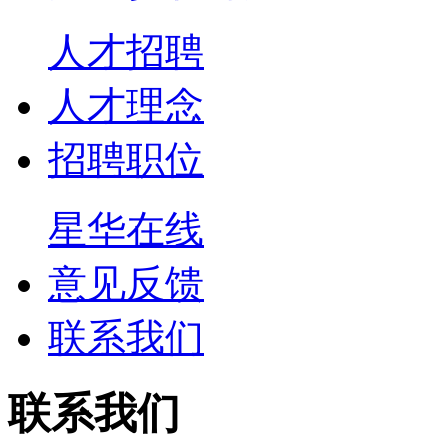
人才招聘
人才理念
招聘职位
星华在线
意见反馈
联系我们
联系我们