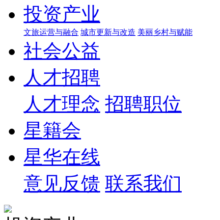
投资产业
文旅运营与融合
城市更新与改造
美丽乡村与赋能
社会公益
人才招聘
人才理念
招聘职位
星籍会
星华在线
意见反馈
联系我们