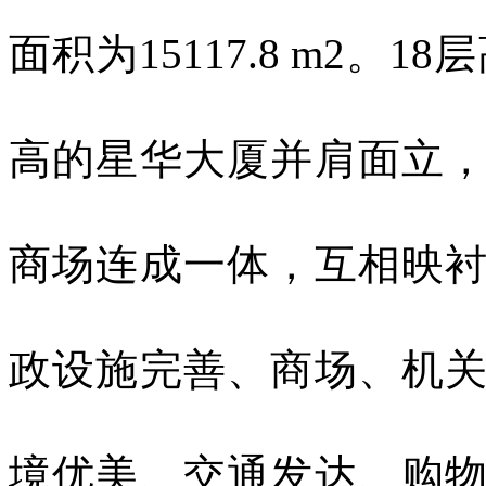
面积为15117.8 m2。
高的星华大厦并肩面立
商场连成一体，互相映
政设施完善、商场、机
境优美、交通发达、购