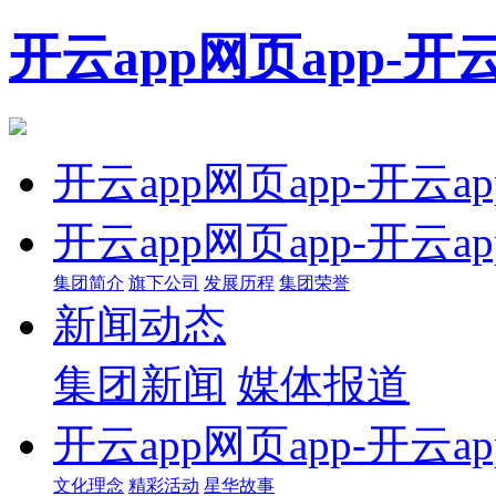
开云app网页app-开云
开云app网页app-开云ap
开云app网页app-开云ap
集团简介
旗下公司
发展历程
集团荣誉
新闻动态
集团新闻
媒体报道
开云app网页app-开云ap
文化理念
精彩活动
星华故事