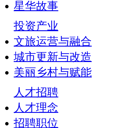
星华故事
投资产业
文旅运营与融合
城市更新与改造
美丽乡村与赋能
人才招聘
人才理念
招聘职位