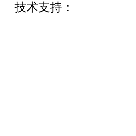
技术支持：