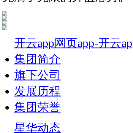
开云app网页app-开云ap
集团简介
旗下公司
发展历程
集团荣誉
星华动态