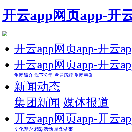
开云app网页app-开云
开云app网页app-开云ap
开云app网页app-开云ap
集团简介
旗下公司
发展历程
集团荣誉
新闻动态
集团新闻
媒体报道
开云app网页app-开云ap
文化理念
精彩活动
星华故事