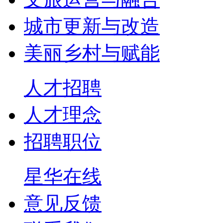
城市更新与改造
美丽乡村与赋能
人才招聘
人才理念
招聘职位
星华在线
意见反馈