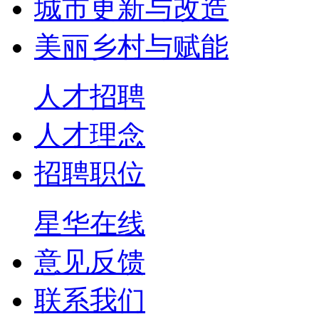
城市更新与改造
美丽乡村与赋能
人才招聘
人才理念
招聘职位
星华在线
意见反馈
联系我们