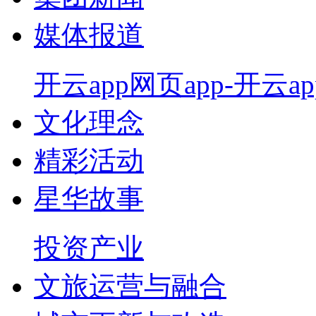
媒体报道
开云app网页app-开云ap
文化理念
精彩活动
星华故事
投资产业
文旅运营与融合