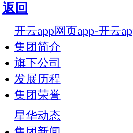
返回
开云app网页app-开云ap
集团简介
旗下公司
发展历程
集团荣誉
星华动态
集团新闻