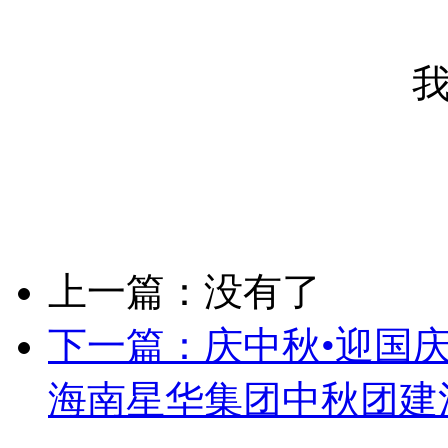
上一篇：没有了
下一篇：庆中秋•迎国庆
海南星华集团中秋团建