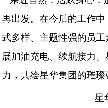
再出发。在今后的工作中
式多样、主题性强的员工
展加油充电、续航接力。
力，共绘星华集团的璀璨
星