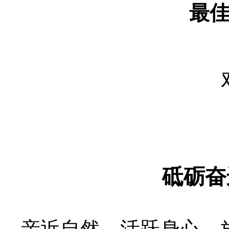
最
砥砺奋
亲近自然，活跃身心，