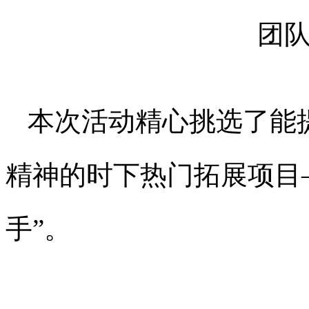
团
本次活动精心挑选了能
精神的时下热门拓展项目—
手”。