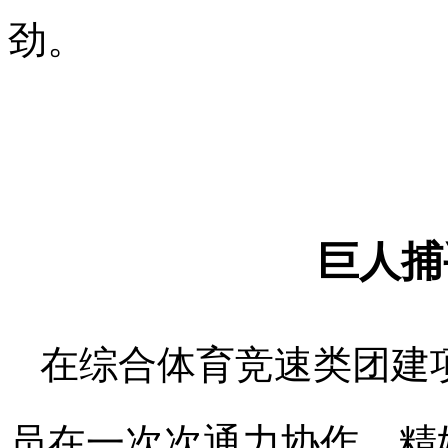
劲。
巨人捕
在综合体育竞速类团建
员在一次次通力协作、精