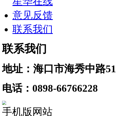
星华在线
意见反馈
联系我们
联系我们
地址：海口市海秀中路51
电话：0898-66766228
手机版网站