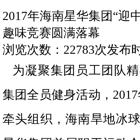
2017年海南星华集团“
趣味竞赛圆满落幕
浏览次数：22783次
发布时间
为凝聚集团员工团队精
集团全员健身活动，201
牵头组织，海南旱地冰