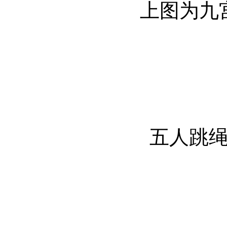
上图为九
五人跳