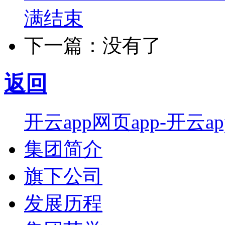
满结束
下一篇：没有了
返回
开云app网页app-开云ap
集团简介
旗下公司
发展历程