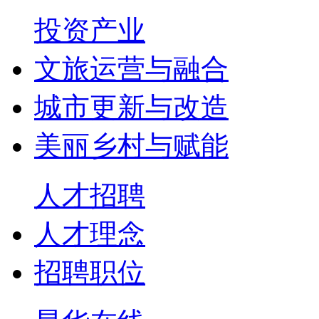
投资产业
文旅运营与融合
城市更新与改造
美丽乡村与赋能
人才招聘
人才理念
招聘职位