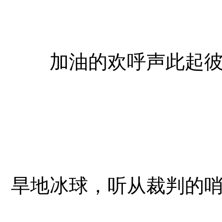
加油的欢呼声此起
旱地冰球，听从裁判的