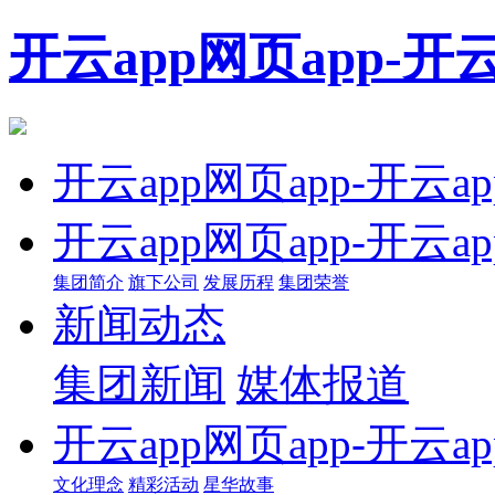
开云app网页app-开云
开云app网页app-开云ap
开云app网页app-开云ap
集团简介
旗下公司
发展历程
集团荣誉
新闻动态
集团新闻
媒体报道
开云app网页app-开云ap
文化理念
精彩活动
星华故事