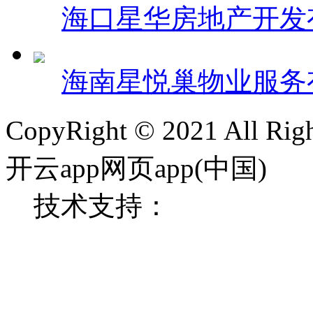
海口星华房地产开发
海南星悦巢物业服务
CopyRight © 2021 All R
开云app网页app(中国)
技术支持：