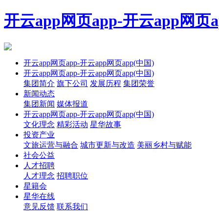
开云app网页app-开云app网页a
开云app网页app-开云app网页app(中国)
开云app网页app-开云app网页app(中国)
集团简介
旗下公司
发展历程
集团荣誉
新闻动态
集团新闻
媒体报道
开云app网页app-开云app网页app(中国)
文化理念
精彩活动
星华故事
投资产业
文旅运营与融合
城市更新与改造
美丽乡村与赋能
社会公益
人才招聘
人才理念
招聘职位
星籍会
星华在线
意见反馈
联系我们