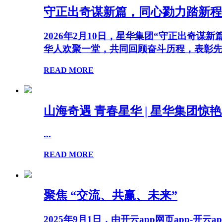
守正出奇谋新篇，同心勠力踏新程 |
2026年2月10日，星华集团“守正出奇谋
华人欢聚一堂，共同回顾奋斗历程，表彰先进
READ MORE
山海奇遇 青春星华 | 星华集团惊艳
...
READ MORE
聚焦 “交流、共赢、未来”
2025年9月1日，由开云app网页app-