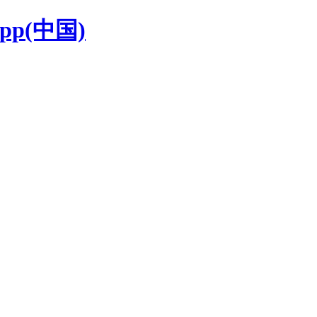
pp(中国)