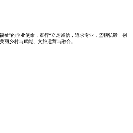
会贡献福祉"的企业使命，奉行“立足诚信，追求专业，坚韧弘毅，创
、美丽乡村与赋能、文旅运营与融合。