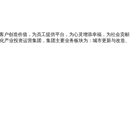
92年，本着"为客户创造价值，为员工提供平台，为心灵增添幸福，为社
元化产业投资运营集团，集团主要业务板块为：城市更新与改造