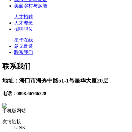
美丽乡村与赋能
人才招聘
人才理念
招聘职位
星华在线
意见反馈
联系我们
联系我们
地址：海口市海秀中路51-1号星华大厦20层
电话：0898-66766228
手机版网站
友情链接
LINK