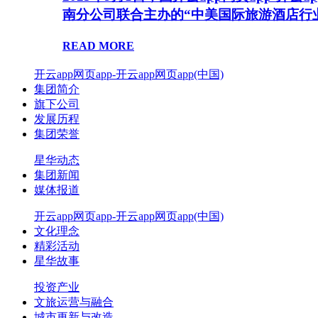
南分公司联合主办的“中美国际旅游酒店行业
READ MORE
开云app网页app-开云app网页app(中国)
集团简介
旗下公司
发展历程
集团荣誉
星华动态
集团新闻
媒体报道
开云app网页app-开云app网页app(中国)
文化理念
精彩活动
星华故事
投资产业
文旅运营与融合
城市更新与改造