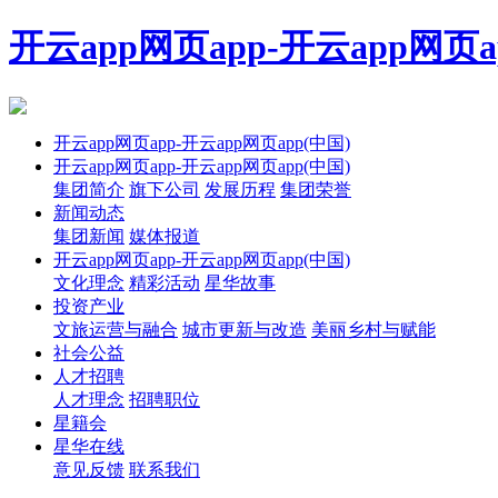
开云app网页app-开云app网页a
开云app网页app-开云app网页app(中国)
开云app网页app-开云app网页app(中国)
集团简介
旗下公司
发展历程
集团荣誉
新闻动态
集团新闻
媒体报道
开云app网页app-开云app网页app(中国)
文化理念
精彩活动
星华故事
投资产业
文旅运营与融合
城市更新与改造
美丽乡村与赋能
社会公益
人才招聘
人才理念
招聘职位
星籍会
星华在线
意见反馈
联系我们