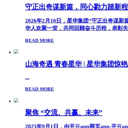
守正出奇谋新篇，同心勠力踏新程 |
2026年2月10日，星华集团“守正出奇谋
华人欢聚一堂，共同回顾奋斗历程，表彰先进
READ MORE
山海奇遇 青春星华 | 星华集团惊艳
...
READ MORE
聚焦 “交流、共赢、未来”
2025年9月1日，由开云app网页app-