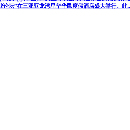
论坛”在三亚亚龙湾星华华邑度假酒店盛大举行。此..