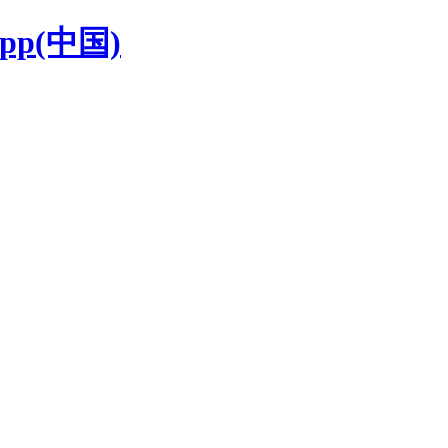
pp(中国)