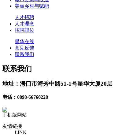
美丽乡村与赋能
人才招聘
人才理念
招聘职位
星华在线
意见反馈
联系我们
联系我们
地址：海口市海秀中路51-1号星华大厦20层
电话：0898-66766228
手机版网站
友情链接
LINK